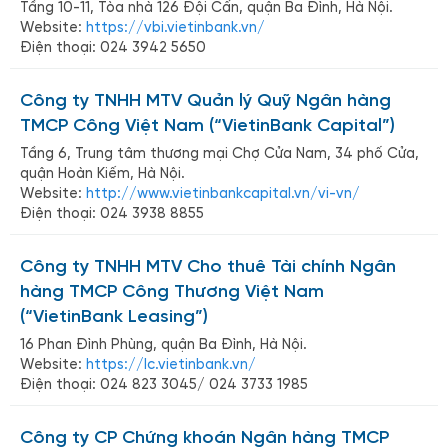
Tầng 10-11, Tòa nhà 126 Đội Cấn, quận Ba Đình, Hà Nội.
Website:
https://vbi.vietinbank.vn/
Điện thoại: 024 3942 5650
Công ty TNHH MTV Quản lý Quỹ Ngân hàng
TMCP Công Việt Nam (“VietinBank Capital”)
Tầng 6, Trung tâm thương mại Chợ Cửa Nam, 34 phố Cửa,
quận Hoàn Kiếm, Hà Nội.
Website:
http://www.vietinbankcapital.vn/vi-vn/
Điện thoại: 024 3938 8855
Công ty TNHH MTV Cho thuê Tài chính Ngân
hàng TMCP Công Thương Việt Nam
(“VietinBank Leasing”)
16 Phan Đình Phùng, quận Ba Đình, Hà Nội.
Website:
https://lc.vietinbank.vn/
Điện thoại: 024 823 3045/ 024 3733 1985
Công ty CP Chứng khoán Ngân hàng TMCP