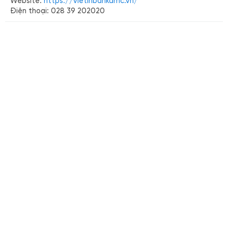
Website:
https://vietinbankamc.vn/
Điện thoại: 028 39 202020