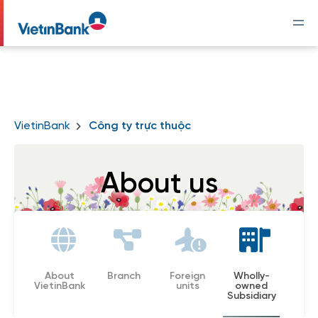
VietinBank
Công ty trực thuộc
About us
About
Branch
Foreign
Wholly-
VietinBank
units
owned
Subsidiary