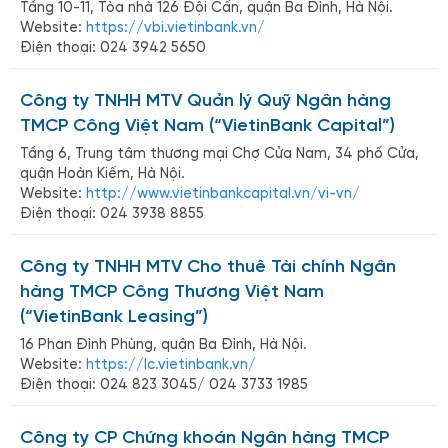
Tầng 10-11, Tòa nhà 126 Đội Cấn, quận Ba Đình, Hà Nội.
Website:
https://vbi.vietinbank.vn/
Điện thoại: 024 3942 5650
Công ty TNHH MTV Quản lý Quỹ Ngân hàng
TMCP Công Việt Nam (“VietinBank Capital”)
Tầng 6, Trung tâm thương mại Chợ Cửa Nam, 34 phố Cửa,
quận Hoàn Kiếm, Hà Nội.
Website:
http://www.vietinbankcapital.vn/vi-vn/
Điện thoại: 024 3938 8855
Công ty TNHH MTV Cho thuê Tài chính Ngân
hàng TMCP Công Thương Việt Nam
(“VietinBank Leasing”)
16 Phan Đình Phùng, quận Ba Đình, Hà Nội.
Website:
https://lc.vietinbank.vn/
Điện thoại: 024 823 3045/ 024 3733 1985
Công ty CP Chứng khoán Ngân hàng TMCP