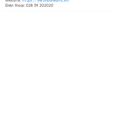
Website:
https://vietinbankamc.vn/
Điện thoại: 028 39 202020