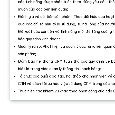
các tính năng được phát triển theo đúng yêu cầu, thờ
muốn của các bên liên quan;
Đánh giá và cải tiến sản phẩm: Theo dõi hiệu quả ho
qua các chỉ số như tỷ lệ sử dụng, sự hài lòng của ngườ
Đề xuất các cải tiến và tính năng mới để tăng cường t
hóa quy trình kinh doanh;
Quản lý rủi ro: Phát hiện và quản lý các rủi ro liên quan 
sản phẩm;
Đảm bảo hệ thống CRM tuân thủ các quy định về bảo
biệt là trong việc quản lý thông tin khách hàng;
Tổ chức các buổi đào tạo, hội thảo cho nhân viên về 
CRM và cách tối ưu hóa việc sử dụng CRM trong các h
Thực hiện các nhiệm vụ khác theo phân công của cấp Q