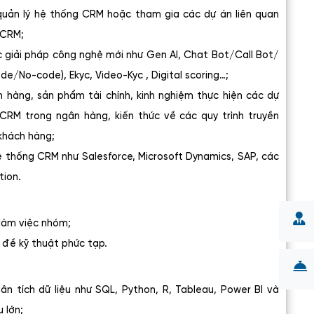
quản lý hệ thống CRM hoặc tham gia các dự án liên quan
 CRM;
c giải pháp công nghệ mới như Gen AI, Chat Bot/Call Bot/
de/No-code), Ekyc, Video-Kyc , Digital scoring…;
hàng, sản phẩm tài chính, kinh nghiệm thực hiện các dự
 CRM trong ngân hàng, kiến thức về các quy trình truyền
khách hàng;
ệ thống CRM như Salesforce, Microsoft Dynamics, SAP, các
tion.
 làm việc nhóm;
 đề kỹ thuật phức tạp.
n tích dữ liệu như SQL, Python, R, Tableau, Power BI và
 lớn;