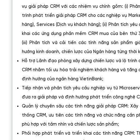
vụ giải pháp CRM với các nhiệm vụ chính gồm: (i) Phâ
trình phát triển giải pháp CRM cho các nghiệp vụ Marke
hàng), Services (Dịch vụ khách hàng); (ii) Phân tích yêu
khai các ứng dụng phần mềm CRM mua của bên thứ 3 h
(iii) Phân tích và cải tiến các tính năng sản phẩm 
hướng kinh doanh, chiến lược của Ngân hàng từng thời k
Hỗ trợ Lãnh đạo phòng xây dựng chiến lược và lộ trình
CRM nhằm tối ưu hóa trải nghiệm khách hàng và tăng 
định hướng của ngân hàng VietinBank;
Tiếp nhận và phân tích yêu cầu nghiệp vụ từ Microse
đưa ra giải pháp và định hướng phát triển công nghệ C
Quản lý chuyên sâu các tính năng giải pháp CRM: Xây 
thống CRM, ưu tiên các tính năng và chức năng cần p
phù hợp với tầm nhìn và chiến lược sản phẩm;
Phối hợp phát triển và triển khai các tính năng CRM: