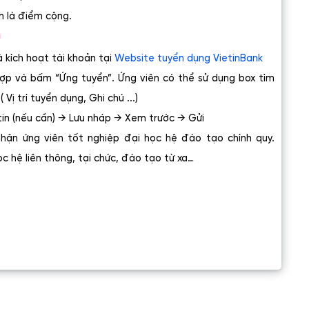
h là điểm cộng.
n
à kích hoạt tài khoản tại
Website tuyển dụng VietinBank
hợp và bấm “Ứng tuyển”. Ứng viên có thể sử dụng box tìm
Vị trí tuyển dụng, Ghi chú ...)
tin (nếu cần) → Lưu nháp → Xem trước → Gửi
 nhận ứng viên tốt nghiệp đại học hệ đào tạo chính quy.
c hệ liên thông, tại chức, đào tạo từ xa…