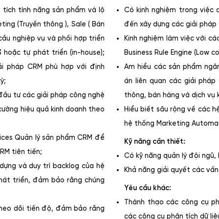
n tích tính năng sản phẩm và lộ
Có kinh nghiệm trong việc 
ting (Truyền thông ), Sale ( Bán
đến xây dựng các giải pháp
 cầu nghiệp vụ và phối hợp triển
Kinh nghiệm làm việc với cá
oặc tự phát triển (in-house);
Business Rule Engine (Low co
giải pháp CRM phù hợp với định
Am hiểu các sản phẩm ngân 
ỳ;
án liên quan các giải pháp
 đầu tư các giải pháp công nghệ
thông, bán hàng và dịch vụ 
cường hiệu quả kinh doanh theo
Hiểu biết sâu rộng về các h
hệ thống Marketing Automa
rvices Quản lý sản phẩm CRM để
Kỹ năng cần thiết:
RM tiên tiến;
Có kỹ năng quản lý đội ngũ,
dựng và duy trì backlog của hệ
Khả năng giải quyết các vấn
hát triển, đảm bảo rằng chúng
Yêu cầu khác:
Thành thạo các công cụ phâ
 Theo dõi tiến độ, đảm bảo rằng
các công cụ phân tích dữ liệu