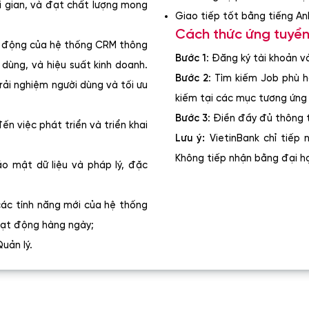
i gian, và đạt chất lượng mong
Giao tiếp tốt bằng tiếng An
Cách thức ứng tuyể
ạt động của hệ thống CRM thông
Bước 1
: Đăng ký tài khoản v
i dùng, và hiệu suất kinh doanh.
Bước 2
: Tìm kiếm Job phù 
rải nghiệm người dùng và tối ưu
kiếm tại các mục tương ứng ( 
Bước 3
: Điền đầy đủ thông 
đến việc phát triển và triển khai
Lưu ý:
VietinBank chỉ tiếp
Không tiếp nhận bằng đại họ
 mật dữ liệu và pháp lý, đặc
các tính năng mới của hệ thống
oạt động hàng ngày;
uản lý.