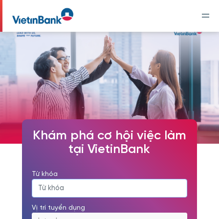
Khám phá cơ hội việc làm
tại VietinBank
Từ khóa
Vị trí tuyển dụng